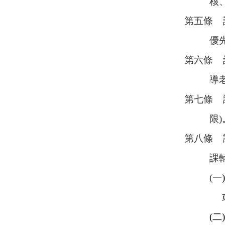
核、評
第五條 
優先
第六條 
導老
第七條 
限)
第八條 
課輔老
(
一
(二) 