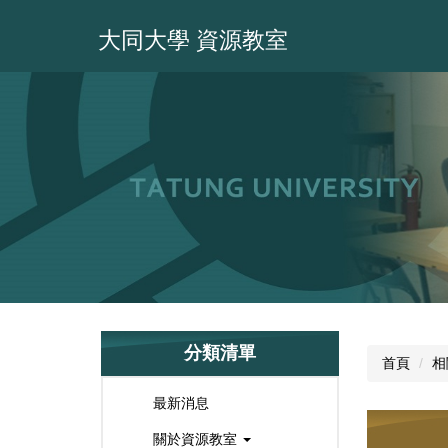
跳
到
大同大學 資源教室
主
要
內
容
區
分類清單
首頁
相
最新消息
關於資源教室