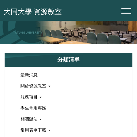
跳
大同大學 資源教室
到
主
要
內
容
區
分類清單
最新消息
關於資源教室
服務項目
學生常用專區
相關辦法
常用表單下載