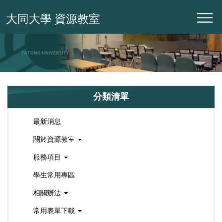
跳
大同大學 資源教室
到
主
要
內
容
區
分類清單
最新消息
關於資源教室
服務項目
學生常用專區
相關辦法
常用表單下載