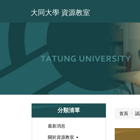
跳
到
大同大學 資源教室
主
要
內
容
區
分類清單
首頁
認
最新消息
關於資源教室