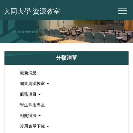
跳
大同大學 資源教室
到
主
要
內
容
區
分類清單
最新消息
關於資源教室
服務項目
學生常用專區
相關辦法
常用表單下載